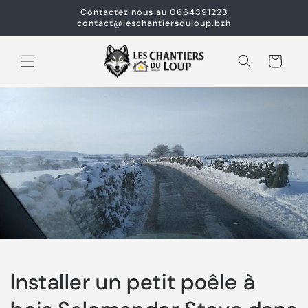
et
Contactez nous au 0664391223
passer
contact@leschantiersduloup.bzh
au
contenu
Panier
Installer un petit poêle à